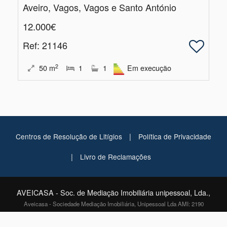
Aveiro, Vagos, Vagos e Santo António
12.000€
Ref
: 21146
2
50
m
1
1
Em execução
|
Centros de Resolução de Litígios
Política de Privacidade
|
Livro de Reclamações
AVEICASA - Soc. de Mediação Imobiliária unipessoal, Lda.,
Aveicasa - Sociedade Mediação Imobiliária, Unipessoal Lda AMI: 2190