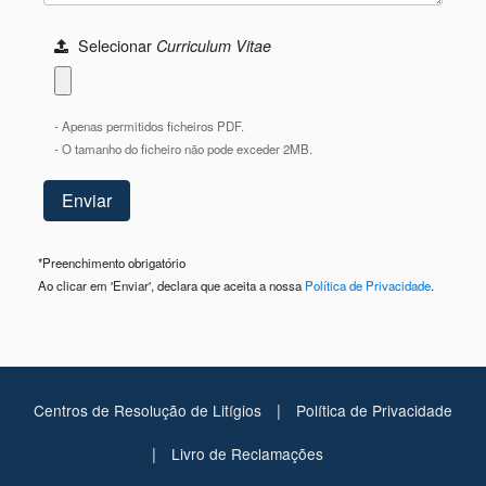
Selecionar
Curriculum Vitae
- Apenas permitidos ficheiros PDF.
- O tamanho do ficheiro não pode exceder 2MB.
*
Preenchimento obrigatório
Ao clicar em 'Enviar', declara que aceita a nossa
Política de Privacidade
.
|
Centros de Resolução de Litígios
Política de Privacidade
|
Livro de Reclamações