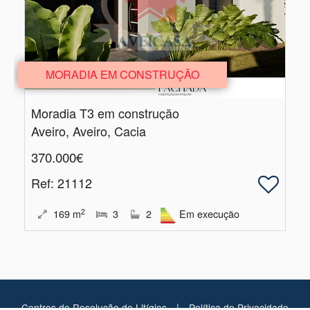
MORADIA EM CONSTRUÇÃO
Moradia T3 em construção
Aveiro, Aveiro, Cacia
370.000€
Ref
: 21112
2
169
m
3
2
Em execução
|
Centros de Resolução de Litígios
Política de Privacidade