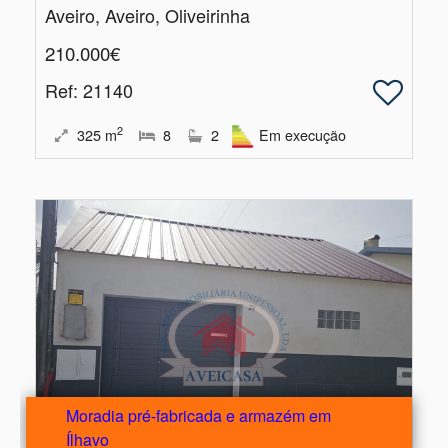
Aveiro, Aveiro, Oliveirinha
210.000€
Ref
: 21140
2
325
m
8
2
Em execução
Moradia pré-fabricada e armazém em
Ílhavo