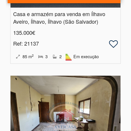
Casa e armazém para venda em Ílhavo
Aveiro, Ílhavo, Ílhavo (São Salvador)
135.000€
Ref
: 21137
2
85
m
3
2
Em execução