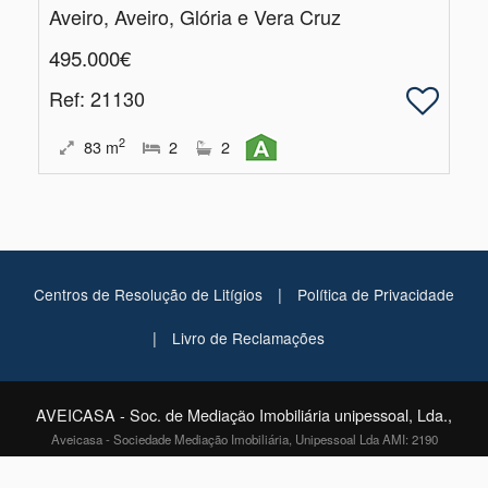
Aveiro, Aveiro, Glória e Vera Cruz
495.000€
Ref
: 21130
2
83
m
2
2
|
Centros de Resolução de Litígios
Política de Privacidade
|
Livro de Reclamações
AVEICASA - Soc. de Mediação Imobiliária unipessoal, Lda.,
Aveicasa - Sociedade Mediação Imobiliária, Unipessoal Lda AMI: 2190